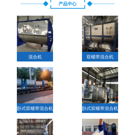
产品中心
混合机
双螺带混合机
卧式双螺带混合机
卧式双螺带混合机