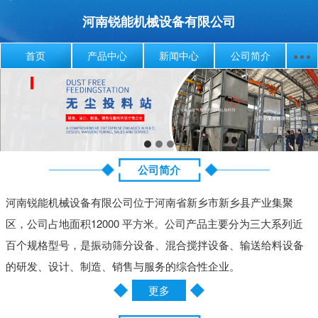
河南锐能机械设备有限公司
首页
产品中心
新闻中心
公司简介
公司简介
河南锐能机械设备有限公司位于河南省新乡市新乡县产业集聚
区，公司占地面积12000 平方米。公司产品主要分为三大系列近
百个规格型号，是振动筛分设备、混合搅拌设备、输送给料设备
的研发、设计、制造、销售与服务的综合性企业。
更多