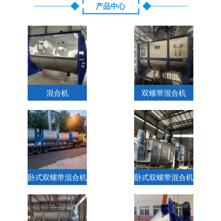
产品中心
混合机
双螺带混合机
卧式双螺带混合机
卧式双螺带混合机