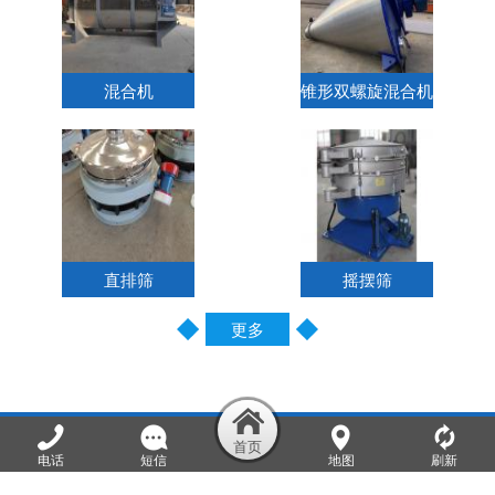
混合机
锥形双螺旋混合机
直排筛
摇摆筛
更多
河南锐能机械设备有限公司
电话
短信
地图
刷新